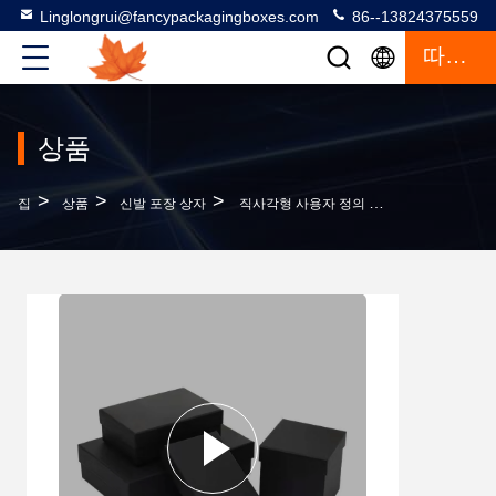
Linglongrui@fancypackagingboxes.com
86--13824375559
따옴표
상품
>
>
>
집
상품
신발 포장 상자
직사각형 사용자 정의 신발 상자 케이스 및 가방 평면 카드보드 재료