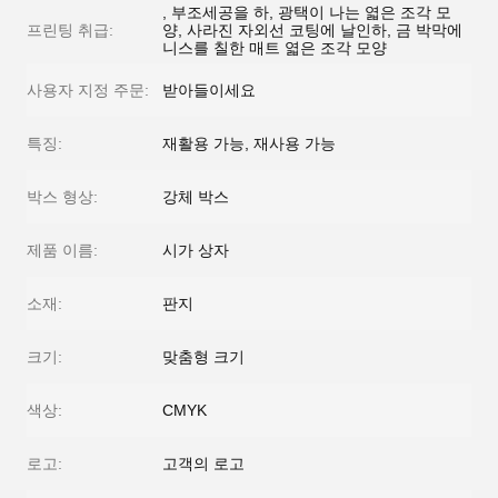
, 부조세공을 하, 광택이 나는 엷은 조각 모
프린팅 취급:
양, 사라진 자외선 코팅에 날인하, 금 박막에
니스를 칠한 매트 엷은 조각 모양
사용자 지정 주문:
받아들이세요
특징:
재활용 가능, 재사용 가능
박스 형상:
강체 박스
제품 이름:
시가 상자
소재:
판지
크기:
맞춤형 크기
색상:
CMYK
로고:
고객의 로고