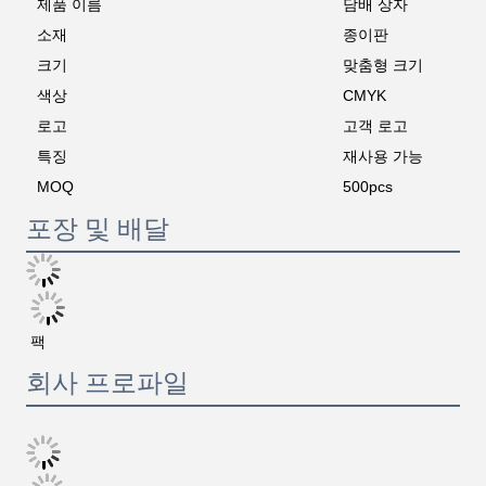
제품 이름
담배 상자
소재
종이판
크기
맞춤형 크기
색상
CMYK
로고
고객 로고
특징
재사용 가능
MOQ
500pcs
포장 및 배달
팩
회사 프로파일