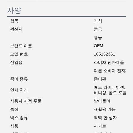
사양
항목
가치
원산지
중국
광둥
브랜드 이름
OEM
모델 번호
165152361
산업용
소비자 전자제품
다른 소비자 전자제
종이 종류
종이판
매트 라미네이션, 발크
인쇄 처리
비니싱, 골드 포일
사용자 지정 주문
받아들여
특징
재활용 가능
박스 종류
딱딱 한 상자
사용
시가르