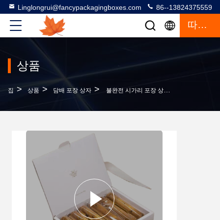
Linglongrui@fancypackagingboxes.com
86--13824375559
따옴표
상품
>
>
>
집
상품
담배 포장 상자
불완전 시가리 포장 상자 재활용 재사용용용 크기