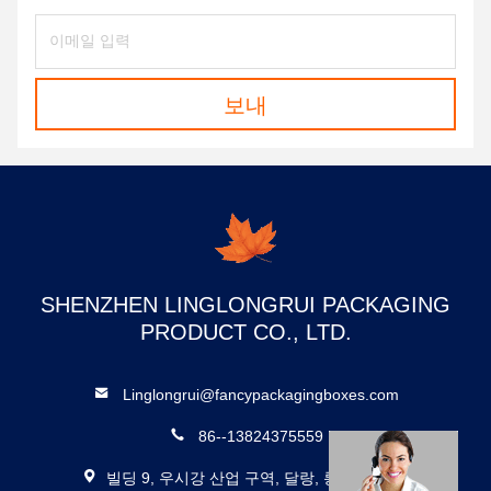
보내
SHENZHEN LINGLONGRUI PACKAGING
PRODUCT CO., LTD.
Linglongrui@fancypackagingboxes.com
86--13824375559
빌딩 9, 우시강 산업 구역, 달랑, 롱후아,?? 진