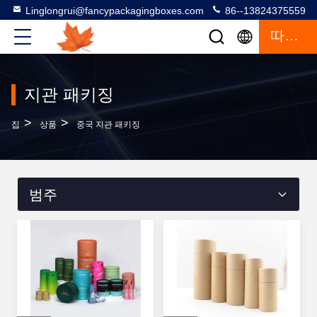
Linglongrui@fancypackagingboxes.com
86--13824375559
따옴표
지관 패키징
>
>
집
상품
중국 지관 패키징
범주